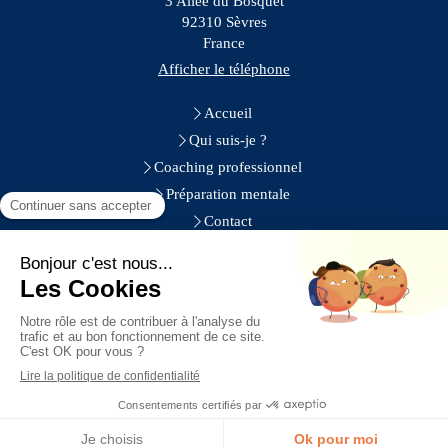
3 Allée du Bosquet
92310
Sèvres
France
Afficher le téléphone
Accueil
Qui suis-je ?
Coaching professionnel
Préparation mentale
Contact
Paris, Sèvres, Ville-d'Avray, Chaville, Vélizy-Villacoublay,
Vaucresson, Saint-Cloud, Garches, Viroflay, Meudon, Boulogne-
Billancourt, Issy-les-Moulineaux, La Celle-Saint-Cloud, Clamart
Plan du site
Mentions légales
Réservez un premier échange "découverte" gratuit
Création et référencement du site par Simplébo